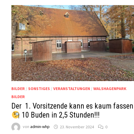
BILDER
/
SONSTIGES
/
VERANSTALTUNGEN
/
WALSHAGENPARK
BILDER
Der 1. Vorsitzende kann es kaum fassen
10 Buden in 2,5 Stunden!!!
von
admin-whp
23. November 2024
0