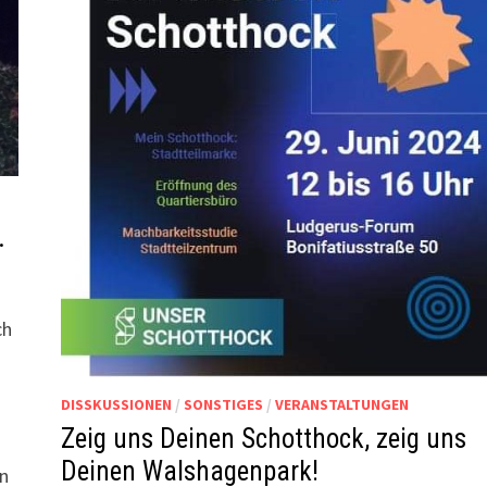
.
ch
DISSKUSSIONEN
/
SONSTIGES
/
VERANSTALTUNGEN
Zeig uns Deinen Schotthock, zeig uns
Deinen Walshagenpark!
en