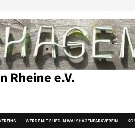
n Rheine e.V.
 VEREINS
WERDE MITGLIED IM WALSHAGENPARKVEREIN
KO