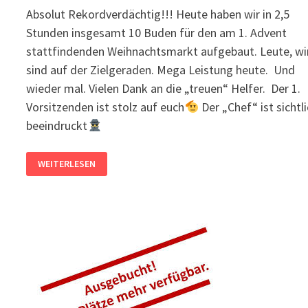
Absolut Rekordverdächtig!!! Heute haben wir in 2,5
Stunden insgesamt 10 Buden für den am 1. Advent
stattfindenden Weihnachtsmarkt aufgebaut. Leute, wi
sind auf der Zielgeraden. Mega Leistung heute. Und
wieder mal. Vielen Dank an die „treuen“ Helfer. Der 1.
Vorsitzenden ist stolz auf euch
Der „Chef“ ist sichtl
beeindruckt
DER
WEITERLESEN
1.
VORSITZENDE
KANN
ES
KAUM
FASSEN
10
BUDEN
IN
2,5
STUNDEN!!!