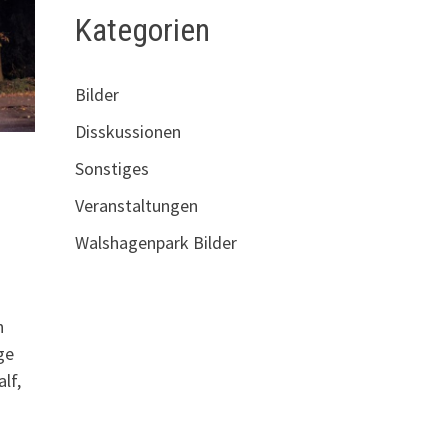
Kategorien
Bilder
Disskussionen
Sonstiges
Veranstaltungen
Walshagenpark Bilder
n
n
ge
lf,