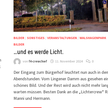
BILDER
/
SONSTIGES
/
VERANSTALTUNGEN
/
WALSHAGENPARK
BILDER
…und es werde Licht.
n
von
f4-crewchief
11. November 2024
0
k
Der Eingang zum Bürgerhof leuchtet nun auch in de
Abendstunden. Vom Lingener Damm aus gesehen ei
schönes Bild. Und der Rest wird auch nicht mehr lan
warten müssen. Besten Dank an die „Lichtercrew“ Ra
Manni und Hermann.