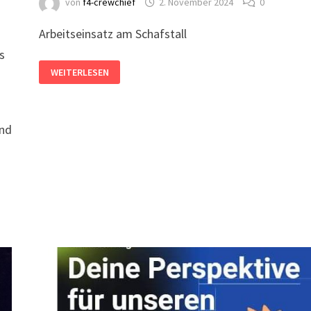
von
f4-crewchief
2. November 2024
0
Arbeitseinsatz am Schafstall
s
GROSSER A
WEITERLESEN
RBEITSEINSATZ
und