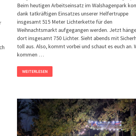
Beim heutigen Arbeitseinsatz im Walshagenpark ko
dank tatkräftigen Einsatzes unserer Helfertruppe
insgesamt 515 Meter Lichterkette für den
r
Weihnachtsmarkt aufgegangen werden. Jetzt häng
dort insgesamt 750 Lichter. Sieht abends mit Sicherh
toll aus. Also, kommt vorbei und schaut es euch an. 
ich
kommen …
515
WEITERLESEN
METER
LICHTERKETTE
MIT
750
LICHTERN