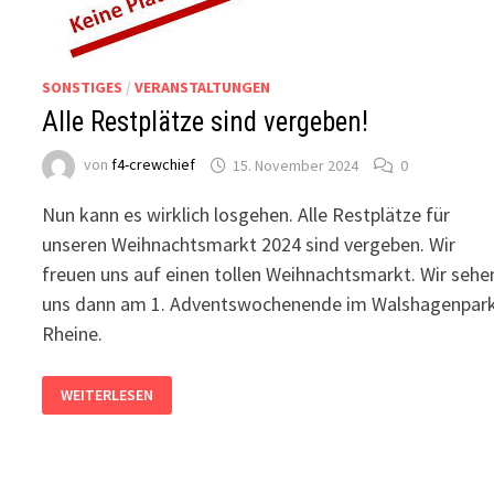
SONSTIGES
/
VERANSTALTUNGEN
Alle Restplätze sind vergeben!
von
f4-crewchief
15. November 2024
0
Nun kann es wirklich losgehen. Alle Restplätze für
unseren Weihnachtsmarkt 2024 sind vergeben. Wir
freuen uns auf einen tollen Weihnachtsmarkt. Wir sehe
uns dann am 1. Adventswochenende im Walshagenpar
Rheine.
ALLE
WEITERLESEN
RESTPLÄTZE
SIND
VERGEBEN!