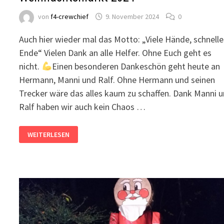
von
f4-crewchief
9. November 2024
0
Auch hier wieder mal das Motto: „Viele Hände, schnelle
Ende“ Vielen Dank an alle Helfer. Ohne Euch geht es
nicht.
Einen besonderen Dankeschön geht heute an
Hermann, Manni und Ralf. Ohne Hermann und seinen
Trecker wäre das alles kaum zu schaffen. Dank Manni 
Ralf haben wir auch kein Chaos …
DER
WEITERLESEN
ERSTE
AUFBAU
FÜR
DEN
WEIHNACHTSMARKT
2024