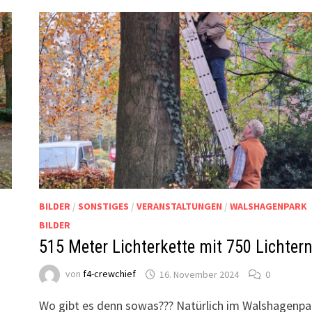
BILDER
/
SONSTIGES
/
VERANSTALTUNGEN
/
WALSHAGENPARK
BILDER
515 Meter Lichterkette mit 750 Lichter
von
f4-crewchief
16. November 2024
0
Wo gibt es denn sowas??? Natürlich im Walshagenpa