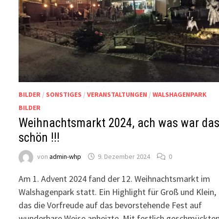
BILDER
/
SONSTIGES
/
VERANSTALTUNGEN
/
WALSHAGENPARK
BILDER
Weihnachtsmarkt 2024, ach was war da
schön !!!
von
admin-whp
9. Dezember 2024
0
Am 1. Advent 2024 fand der 12. Weihnachtsmarkt im
Walshagenpark statt. Ein Highlight für Groß und Klein,
das die Vorfreude auf das bevorstehende Fest auf
wunderbare Weise anheizte. Mit festlich geschmückte