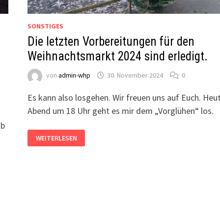
SONSTIGES
Die letzten Vorbereitungen für den
Weihnachtsmarkt 2024 sind erledigt.
von
admin-whp
30. November 2024
0
Es kann also losgehen. Wir freuen uns auf Euch. Heu
Abend um 18 Uhr geht es mir dem „Vorglühen“ los.
ab
DIE
t
WEITERLESEN
LETZTEN
VORBEREITUNGEN
FÜR
DEN
WEIHNACHTSMARKT
2024
SIND
ERLEDIGT.