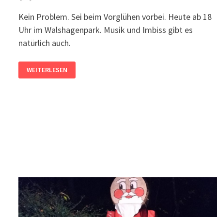
Kein Problem. Sei beim Vorglühen vorbei. Heute ab 18
Uhr im Walshagenpark. Musik und Imbiss gibt es
natürlich auch.
WAS
WEITERLESEN
MACHE
ICH
NUR?
SONNTAG
IST
ERST
DER
WEIHNACHTSMARKT.