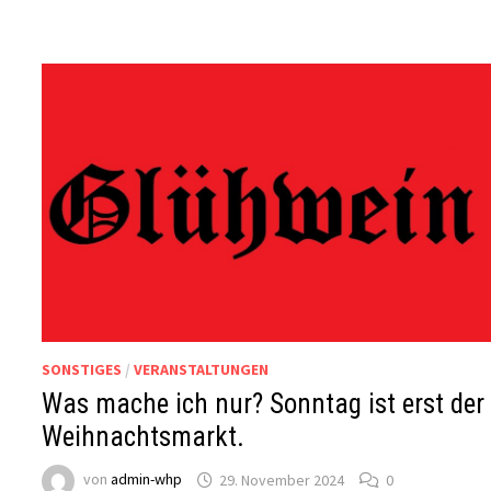
DEN
WEIHNACHTSMARKT
2024
IM
WALSHAGENPARK.
SONSTIGES
/
VERANSTALTUNGEN
Was mache ich nur? Sonntag ist erst der
Weihnachtsmarkt.
von
admin-whp
29. November 2024
0