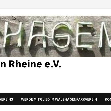
n Rheine e.V.
 VEREINS
WERDE MITGLIED IM WALSHAGENPARKVEREIN
KO