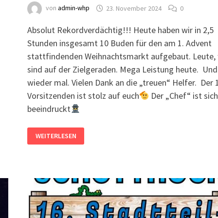
von
admin-whp
23. November 2024
0
Absolut Rekordverdächtig!!! Heute haben wir in 2,5
Stunden insgesamt 10 Buden für den am 1. Advent
stattfindenden Weihnachtsmarkt aufgebaut. Leute, 
sind auf der Zielgeraden. Mega Leistung heute. Und
wieder mal. Vielen Dank an die „treuen“ Helfer. Der 1
Vorsitzenden ist stolz auf euch
Der „Chef“ ist sich
beeindruckt
DER
WEITERLESEN
1.
VORSITZENDE
KANN
ES
KAUM
FASSEN
10
BUDEN
IN
2,5
STUNDEN!!!