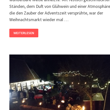
Ständen, dem Duft von Glühwein und einer Atmosphäre
die den Zauber der Adventszeit versprühte, war der
Weihnachtsmarkt wieder mal …
WEIHNACHTSMARKT
WEITERLESEN
2024,
ACH
WAS
WAR
DAS
SCHÖN
!!!