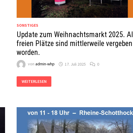
SONSTIGES
Update zum Weihnachtsmarkt 2025. Al
freien Plätze sind mittlerweile vergeben
worden.
von
admin-whp
17. Juli 2025
0
UPDATE
WEITERLESEN
ZUM
WEIHNACHTSMARKT
2025.
ALLE
FREIEN
PLÄTZE
SIND
MITTLERWEILE
VERGEBEN
WORDEN.