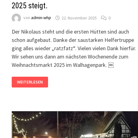
2025 steigt.
von
admin-whp
22. November 2025
0
Der Nikolaus steht und die ersten Hütten sind auch
schon aufgebaut. Danke der saustarken Helfertruppe
ging alles wieder „ratzfatz“. Vielen vielen Dank hierfür.
Wir sehen uns dann am nächsten Wochenende zum
Weihnachtsmarkt 2025 im Walhagenpark. ￼
DIE
WEITERLESEN
VORFREUDE
AUF
DEN
WEIHNACHTSMARKT
2025
STEIGT.