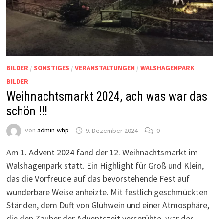
BILDER
/
SONSTIGES
/
VERANSTALTUNGEN
/
WALSHAGENPARK
BILDER
Weihnachtsmarkt 2024, ach was war das
schön !!!
von
admin-whp
9. Dezember 2024
0
Am 1. Advent 2024 fand der 12. Weihnachtsmarkt im
Walshagenpark statt. Ein Highlight für Groß und Klein,
das die Vorfreude auf das bevorstehende Fest auf
wunderbare Weise anheizte. Mit festlich geschmückten
Ständen, dem Duft von Glühwein und einer Atmosphäre,
die den Zauber der Adventszeit versprühte, war der