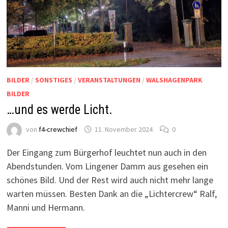
BILDER
/
SONSTIGES
/
VERANSTALTUNGEN
/
WALSHAGENPARK
BILDER
…und es werde Licht.
von
f4-crewchief
11. November 2024
0
Der Eingang zum Bürgerhof leuchtet nun auch in den
Abendstunden. Vom Lingener Damm aus gesehen ein
schönes Bild. Und der Rest wird auch nicht mehr lange
warten müssen. Besten Dank an die „Lichtercrew“ Ralf,
Manni und Hermann.