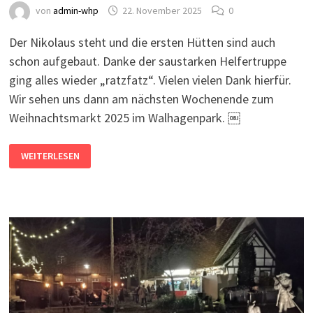
von
admin-whp
22. November 2025
0
Der Nikolaus steht und die ersten Hütten sind auch
schon aufgebaut. Danke der saustarken Helfertruppe
ging alles wieder „ratzfatz“. Vielen vielen Dank hierfür.
Wir sehen uns dann am nächsten Wochenende zum
Weihnachtsmarkt 2025 im Walhagenpark. ￼
DIE
WEITERLESEN
VORFREUDE
AUF
DEN
WEIHNACHTSMARKT
2025
STEIGT.