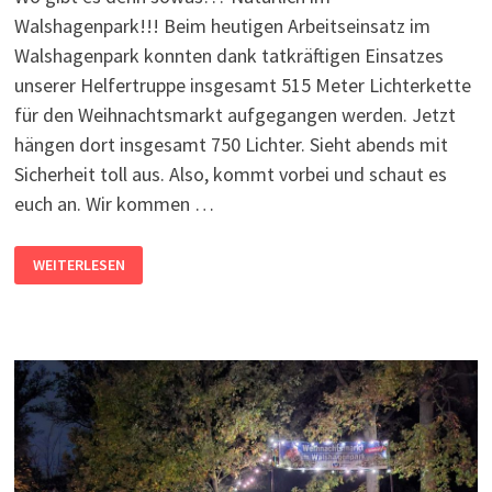
Walshagenpark!!! Beim heutigen Arbeitseinsatz im
Walshagenpark konnten dank tatkräftigen Einsatzes
unserer Helfertruppe insgesamt 515 Meter Lichterkette
für den Weihnachtsmarkt aufgegangen werden. Jetzt
hängen dort insgesamt 750 Lichter. Sieht abends mit
Sicherheit toll aus. Also, kommt vorbei und schaut es
euch an. Wir kommen …
515
WEITERLESEN
METER
LICHTERKETTE
MIT
750
LICHTERN