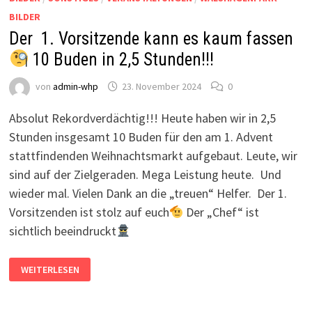
BILDER
Der 1. Vorsitzende kann es kaum fassen
10 Buden in 2,5 Stunden!!!
von
admin-whp
23. November 2024
0
Absolut Rekordverdächtig!!! Heute haben wir in 2,5
Stunden insgesamt 10 Buden für den am 1. Advent
stattfindenden Weihnachtsmarkt aufgebaut. Leute, wir
sind auf der Zielgeraden. Mega Leistung heute. Und
wieder mal. Vielen Dank an die „treuen“ Helfer. Der 1.
Vorsitzenden ist stolz auf euch
Der „Chef“ ist
sichtlich beeindruckt
DER
WEITERLESEN
1.
VORSITZENDE
KANN
ES
KAUM