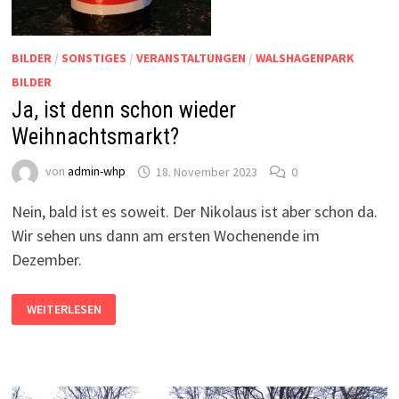
BILDER
/
SONSTIGES
/
VERANSTALTUNGEN
/
WALSHAGENPARK
BILDER
Ja, ist denn schon wieder
Weihnachtsmarkt?
von
admin-whp
18. November 2023
0
Nein, bald ist es soweit. Der Nikolaus ist aber schon da.
Wir sehen uns dann am ersten Wochenende im
Dezember.
JA,
WEITERLESEN
IST
DENN
SCHON
WIEDER
WEIHNACHTSMARKT?