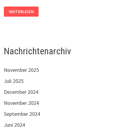
DER
WEITERLESEN
WALSHAGENPARK
AM
METEOROLOGISCHEN
FRÜHLINGSANFANG
2023
Nachrichtenarchiv
November 2025
Juli 2025
Dezember 2024
November 2024
September 2024
Juni 2024