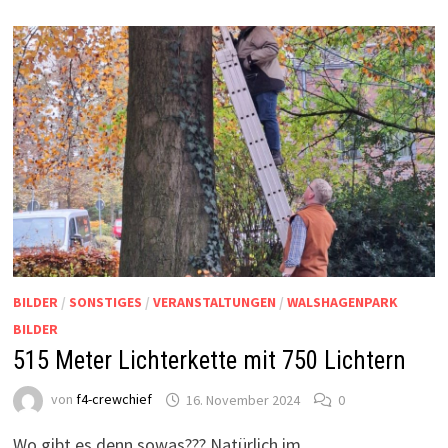
FASSEN
10
BUDEN
IN
2,5
STUNDEN!!!
BILDER
/
SONSTIGES
/
VERANSTALTUNGEN
/
WALSHAGENPARK
BILDER
515 Meter Lichterkette mit 750 Lichtern
von
f4-crewchief
16. November 2024
0
Wo gibt es denn sowas??? Natürlich im