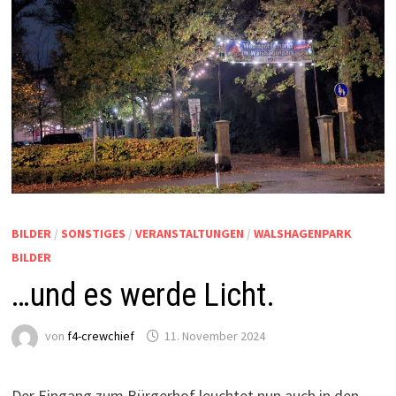
BILDER
/
SONSTIGES
/
VERANSTALTUNGEN
/
WALSHAGENPARK
BILDER
…und es werde Licht.
von
f4-crewchief
11. November 2024
Der Eingang zum Bürgerhof leuchtet nun auch in den