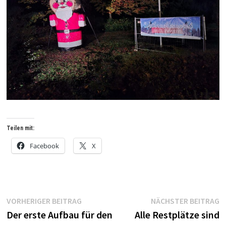
Teilen mit:
Facebook
X
Beitragsnavigation
Vorheriger
N
VORHERIGER BEITRAG
NÄCHSTER BEITRAG
Beitrag:
B
Der erste Aufbau für den
Alle Restplätze sind