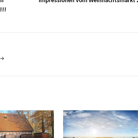
!!!
 →