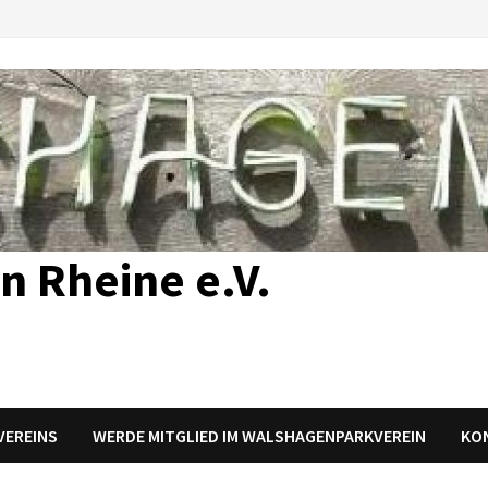
n Rheine e.V.
 VEREINS
WERDE MITGLIED IM WALSHAGENPARKVEREIN
KO