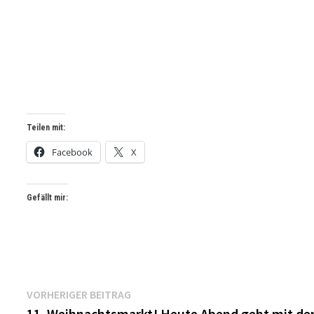
Teilen mit:
Facebook
X
Gefällt mir:
Beitragsnavigation
Vorheriger
VORHERIGER BEITRAG
Beitrag:
11. Weihnachtsmarkt! Heute Abend geht mit d